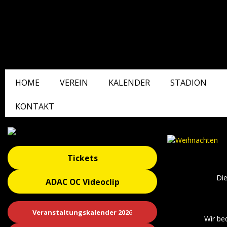
HOME
VEREIN
KALENDER
STADION
KONTAKT
Tickets
Die
ADAC OC Videoclip
Veranstaltungskalender 202
6
Wir be