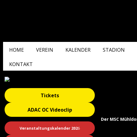
HOME
VEREIN
KALENDER
STADION
KONTAKT
Tickets
ADAC OC Videoclip
Der MSC Mühldor
Veranstaltungskalender 202
6