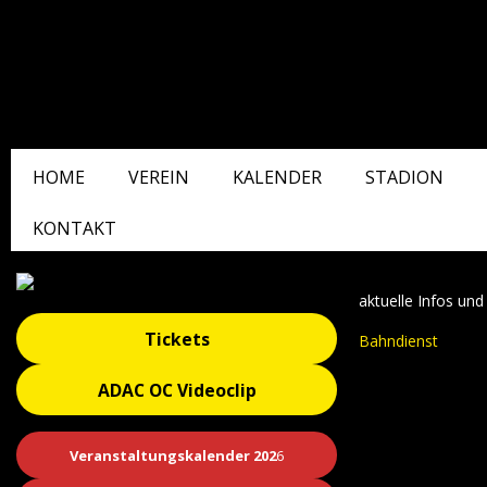
HOME
VEREIN
KALENDER
STADION
KONTAKT
aktuelle Infos un
Tickets
Bahndienst
ADAC OC Videoclip
Veranstaltungskalender 202
6