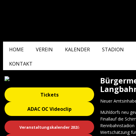
HOME
VEREIN
KALENDER
STADION
KONTAKT
Bürgerme
Langbahn
Tickets
Neuer Amtsinhaber
ADAC OC Videoclip
Mühldorfs neu gew
Finallauf die Schi
Rennbahnstadion e
Veranstaltungskalender 202
6
Wertschätzung für