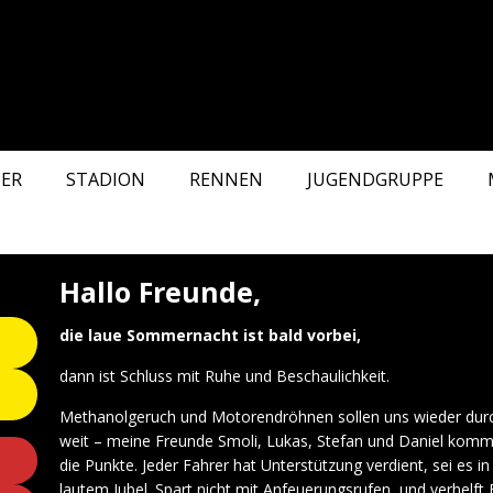
ER
STADION
RENNEN
JUGENDGRUPPE
Hallo Freunde,
die laue Sommernacht ist bald vorbei,
dann ist Schluss mit Ruhe und Beschaulichkeit.
Methanolgeruch und Motorendröhnen sollen uns wieder durch 
weit – meine Freunde Smoli, Lukas, Stefan und Daniel komm
die Punkte. Jeder Fahrer hat Unterstützung verdient, sei es 
lautem Jubel. Spart nicht mit Anfeuerungsrufen, und verhelft