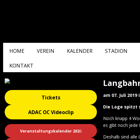
HOME
VEREIN
KALENDER
STADION
KONTAKT
Langbahn
am
07. Juli 2019
Tickets
Die Lage spitzt 
ADAC OC Videoclip
Noch knapp 4 Woch
es gibt noch jede
Veranstaltungskalender 202
6
Deshalb sind alle 