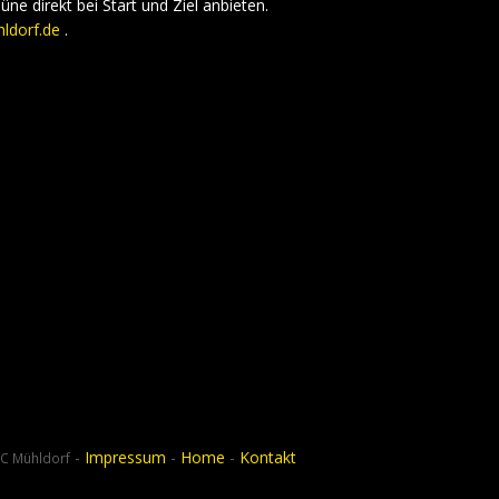
ne direkt bei Start und Ziel anbieten.
ldorf.de
.
-
Impressum
-
Home
-
Kontakt
C Mühldorf