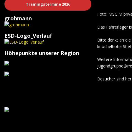
Trainingstermine 202
6
Foto: MSC M priv
grohmann
Das Fahrerlager is
ESD-Logo_Verlauf
Bitte denkt an di
knöchelhohe Stief
Höhepunkte unserer Region
Weitere Informatio
jugendgruppe@ms
Besucher sind her