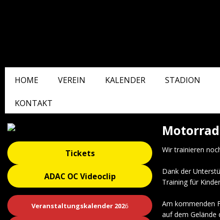
HOME
VEREIN
KALENDER
STADION
KONTAKT
Motorrad 
Wir trainieren no
Tickets
Dank der Unterst
ADAC OC Videoclip
Training für Kinde
Am kommenden Frei
Veranstaltungskalender 202
6
auf dem Gelände 