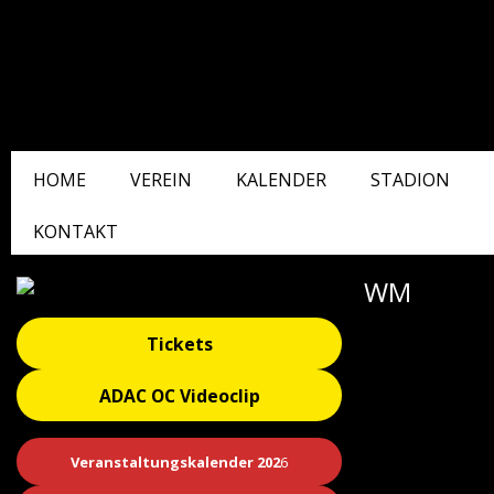
HOME
VEREIN
KALENDER
STADION
KONTAKT
WM
Tickets
ADAC OC Videoclip
Veranstaltungskalender 202
6