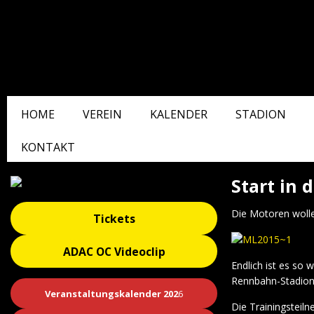
HOME
VEREIN
KALENDER
STADION
KONTAKT
Start in 
Die Motoren wolle
Tickets
ADAC OC Videoclip
Endlich ist es so
Rennbahn-Stadion
Veranstaltungskalender 202
6
Die Trainingsteil