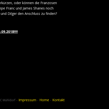
rkürzen, oder können die Franzosen
Pepe Franc und James Shanes noch
 und Dilger den Anschluss zu finden?
9.2018!!!!
-
Impressum
-
Home
-
Kontakt
C Mühldorf