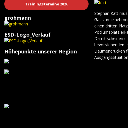
Trainingstermine 202
6
Stephan Katt muss
grohmann
Gas zurücknehmen
einen dritten Plat
Podiumsplatz erk
ESD-Logo_Verlauf
Damit scheinen di
bevorstehenden er
Höhepunkte unserer Region
Daumendrücken für
Ausgangssituation 