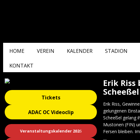
HOME
VEREIN
KALENDER
STADION
KONTAKT
Erik Riss
Scheeßel 
Tickets
Erik Riss, Gewinn
gelungenen Einsta
ADAC OC Videoclip
Scheeßel gelang ih
Mustonen (FIN) un
Veranstaltungskalender 202
6
Fersen bleiben. Im